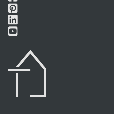


