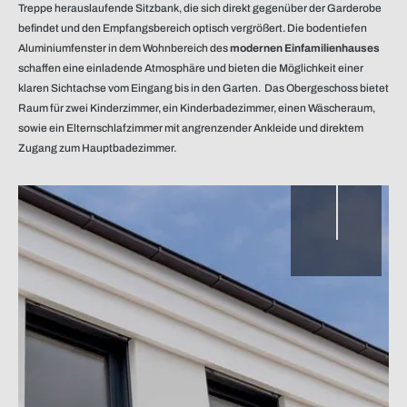
Treppe herauslaufende Sitzbank, die sich direkt gegenüber der Garderobe
befindet und den Empfangsbereich optisch vergrößert. Die bodentiefen
Detail – Dachüberstand
Aluminiumfenster in dem Wohnbereich des
modernen Einfamilienhauses
schaffen eine einladende Atmosphäre und bieten die Möglichkeit einer
klaren Sichtachse vom Eingang bis in den Garten. Das Obergeschoss bietet
Raum für zwei Kinderzimmer, ein Kinderbadezimmer, einen Wäscheraum,
sowie ein Elternschlafzimmer mit angrenzender Ankleide und direktem
Zugang zum Hauptbadezimmer.