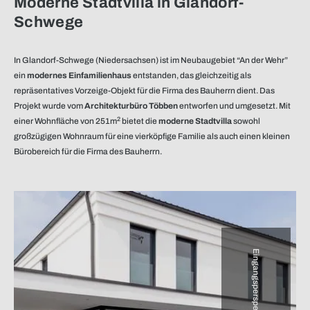
Moderne Stadtvilla in Glandorf-
Schwege
In Glandorf-Schwege (Niedersachsen) ist im Neubaugebiet “An der Wehr”
ein
modernes Einfamilienhaus
entstanden, das gleichzeitig als
repräsentatives Vorzeige-Objekt für die Firma des Bauherrn dient. Das
Projekt wurde vom
Architekturbüro Többen
entworfen und umgesetzt. Mit
2
einer Wohnfläche von 251m
bietet die
moderne Stadtvilla
sowohl
großzügigen Wohnraum für eine vierköpfige Familie als auch einen kleinen
Bürobereich für die Firma des Bauherrn.
Eingangsperspektive