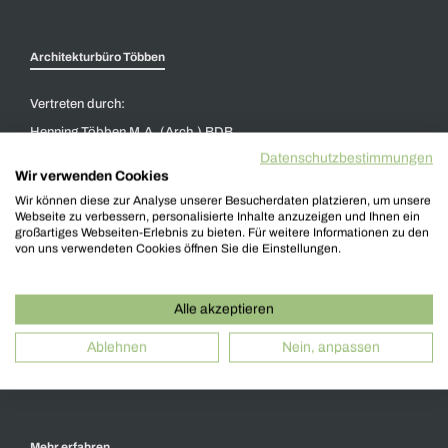
Architekturbüro Többen
Vertreten durch:
Henning Többen M.A. (Arch.) BDB
Datenschutzbestimmungen
Wir verwenden Cookies
Welle 3
Wir können diese zur Analyse unserer Besucherdaten platzieren, um unsere
48356 Nordwalde
Webseite zu verbessern, personalisierte Inhalte anzuzeigen und Ihnen ein
großartiges Webseiten-Erlebnis zu bieten. Für weitere Informationen zu den
von uns verwendeten Cookies öffnen Sie die Einstellungen.
+49 2573 - 979 00 0
info@architekturbuero-toebben.de
Alle akzeptieren
Ablehnen
Nein, anpassen
Termin buchen
Mehr erfahren