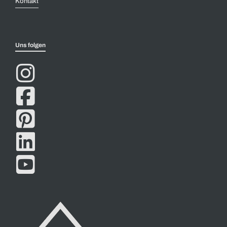
Kontakt
Uns folgen




