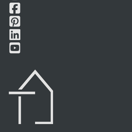



