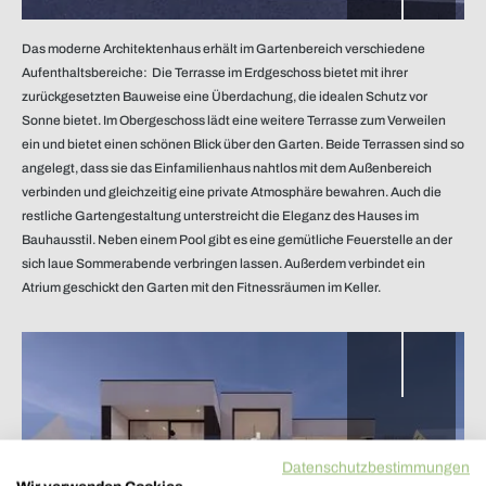
Das moderne Architektenhaus erhält im Gartenbereich verschiedene
Aufenthaltsbereiche: Die Terrasse im Erdgeschoss bietet mit ihrer
zurückgesetzten Bauweise eine Überdachung, die idealen Schutz vor
Sonne bietet. Im Obergeschoss lädt eine weitere Terrasse zum Verweilen
ein und bietet einen schönen Blick über den Garten. Beide Terrassen sind so
Blick auf die Terasse
angelegt, dass sie das Einfamilienhaus nahtlos mit dem Außenbereich
verbinden und gleichzeitig eine private Atmosphäre bewahren. Auch die
restliche Gartengestaltung unterstreicht die Eleganz des Hauses im
Bauhausstil. Neben einem Pool gibt es eine gemütliche Feuerstelle an der
sich laue Sommerabende verbringen lassen. Außerdem verbindet ein
Atrium geschickt den Garten mit den Fitnessräumen im Keller.
Datenschutzbestimmungen