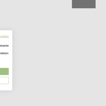
ungen
ebseite
endeten