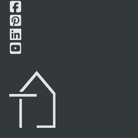



