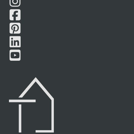




