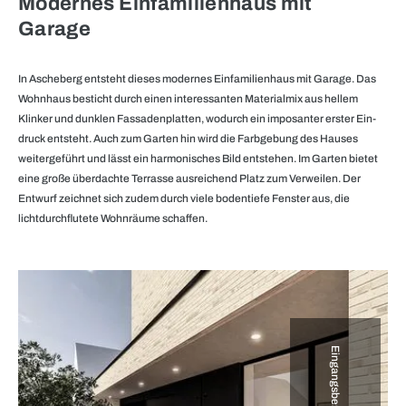
Modernes Einfamilienhaus mit
Garage
In Ascheberg entsteht dieses modernes Einfamilienhaus mit Garage. Das
Wohnhaus besticht durch einen interessanten Material­mix aus hellem
Klinker und dunklen Fas­saden­platten, wodurch ein impo­santer erster Ein­
druck entsteht. Auch zum Garten hin wird die Farbgebung des Hauses
weitergeführt und lässt ein harmonisches Bild entstehen. Im Garten bietet
eine große überdachte Terrasse ausreichend Platz zum Verweilen. Der
Entwurf zeichnet sich zudem durch viele bodentiefe Fenster aus, die
lichtdurchflutete Wohnräume schaffen.
Eingangsbereich