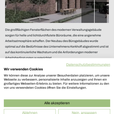
S
t
r
a
ß
e
n
p
e
r
s
p
e
k
t
i
v
e
d
e
s
n
e
u
e
n
V
e
r
w
a
l
t
u
n
g
s
g
e
b
ä
u
d
e
s
Die großflächigen Fensterflächen des modernen Verwaltungsgebäude
sorgen für helle und lichtdurchflutete Büroräume, die eine angenehme
Arbeitsatmosphäre schaffen. Der Neubau des Bürogebäudes wurde
optimal auf die Bedürfnisse des Unternehmens Kerkhoff abgestimmt und ist
auf das kontinuierliche Wachstum und die Anforderungen moderner
Arbeitsbedingungen ausgerichtet.
Datenschutzbestimmungen
Wir verwenden Cookies
Wir können diese zur Analyse unserer Besucherdaten platzieren, um unsere
Webseite zu verbessern, personalisierte Inhalte anzuzeigen und Ihnen ein
großartiges Webseiten-Erlebnis zu bieten. Für weitere Informationen zu den
von uns verwendeten Cookies öffnen Sie die Einstellungen.
Alle akzeptieren
Ablehnen
Nein, anpassen