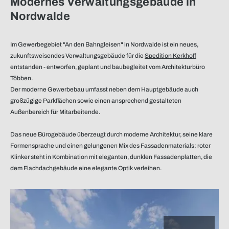
Modernes Verwaltungsgebäude in
Nordwalde
Im Gewerbegebiet "An den Bahngleisen" in Nordwalde ist ein neues,
zukunftsweisendes Verwaltungsgebäude für die
Spedition Kerkhoff
entstanden - entworfen, geplant und baubegleitet vom Architekturbüro
Többen.
Der moderne Gewerbebau umfasst neben dem Hauptgebäude auch
großzügige Parkflächen sowie einen ansprechend gestalteten
Außenbereich für Mitarbeitende.
Das neue Bürogebäude überzeugt durch moderne Architektur, seine klare
Formensprache und einen gelungenen Mix des Fassadenmaterials: roter
Klinker steht in Kombination mit eleganten, dunklen Fassadenplatten, die
dem Flachdachgebäude eine elegante Optik verleihen.